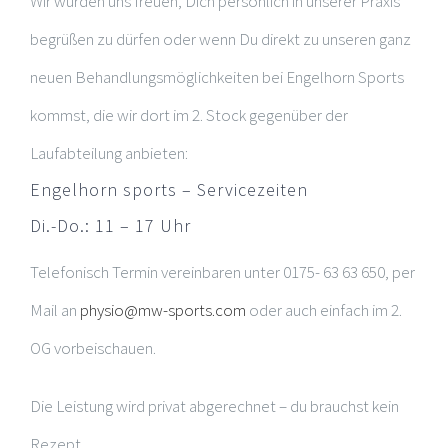
Wir würden uns freuen
, Dich persönlich in unserer Praxis
begrüßen zu dürfen oder wenn Du direkt zu unseren ganz
neuen Behandlungsmöglichkeiten bei Engelhorn Sports
kommst, die wir dort im 2. Stock gegenüber der
Laufabteilung anbieten:
Engelhorn sports – Servicezeiten
Di.-Do.: 11 – 17 Uhr
Telefonisch Termin vereinbaren unter 0175- 63 63 650, per
Mail an
physio@mw-sports.com
oder auch einfach im 2.
OG vorbeischauen.
Die Leistung wird privat abgerechnet – du brauchst kein
Rezept.